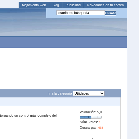
Alojamiento web
Blog
Publicidad
Novedades en tu correo
Ir a la categoría
Valoración:
5,0
otorgando un control más completo del
Núm. votos:
1
Descargas:
658