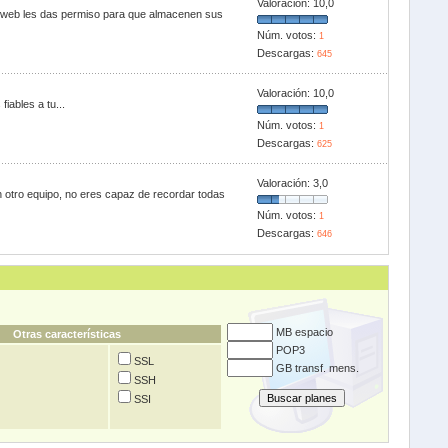
Valoración:
10,0
ios web les das permiso para que almacenen sus
Núm. votos:
1
Descargas:
645
Valoración:
10,0
iables a tu...
Núm. votos:
1
Descargas:
625
Valoración:
3,0
n otro equipo, no eres capaz de recordar todas
Núm. votos:
1
Descargas:
646
MB espacio
Otras características
POP3
SSL
GB transf. mens.
SSH
SSI