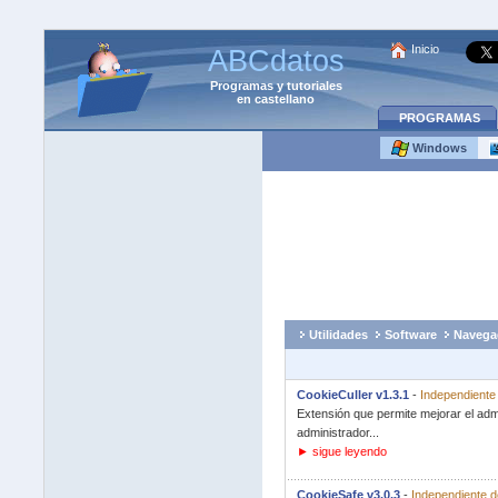
Inicio
ABCdatos
Programas
y
tutoriales
en castellano
PROGRAMAS
Windows
Utilidades
Software
Navega
CookieCuller v1.3.1
-
Independiente
Extensión que permite mejorar el adm
administrador...
► sigue leyendo
CookieSafe v3.0.3
-
Independiente d