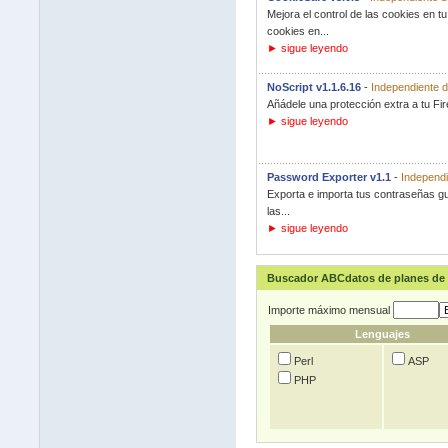
Mejora el control de las cookies en t
cookies en...
► sigue leyendo
NoScript v1.1.6.16
-
Independiente d
Añádele una protección extra a tu Fire
► sigue leyendo
Password Exporter v1.1
-
Independi
Exporta e importa tus contraseñas gu
las...
► sigue leyendo
Buscador ABCdatos de planes de 
Importe máximo mensual
Lenguajes
Perl
ASP
PHP