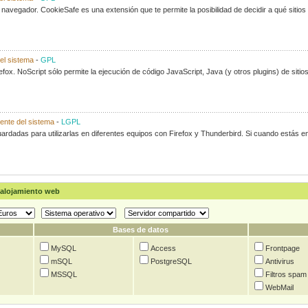
u navegador. CookieSafe es una extensión que te permite la posibilidad de decidir a qué sit
el sistema
-
GPL
fox. NoScript sólo permite la ejecución de código JavaScript, Java (y otros plugins) de sitios f
ente del sistema
-
LGPL
ardadas para utilizarlas en diferentes equipos con Firefox y Thunderbird. Si cuando estás e
alojamiento web
Bases de datos
MySQL
Access
Frontpage
mSQL
PostgreSQL
Antivirus
MSSQL
Filtros spam
WebMail