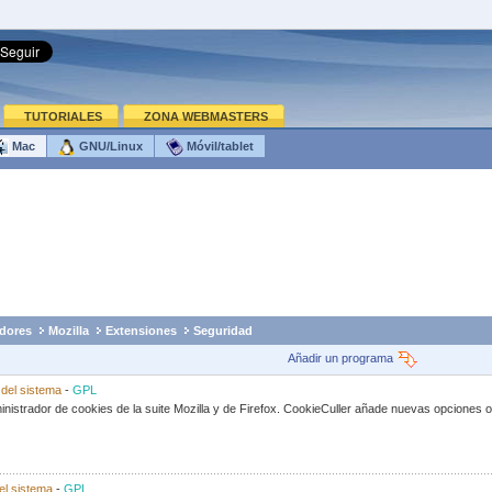
TUTORIALES
ZONA WEBMASTERS
Mac
GNU/Linux
Móvil/tablet
dores
Mozilla
Extensiones
Seguridad
Añadir un programa
 del sistema
-
GPL
inistrador de cookies de la suite Mozilla y de Firefox. CookieCuller añade nuevas opciones 
el sistema
-
GPL